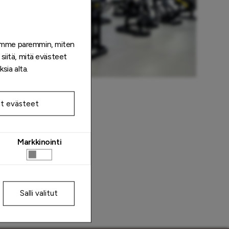
emme paremmin, miten
 siitä, mitä evästeet
ia alta.
MyFitness Kristiine
t evästeet
.
Avoinna tänään:
8–21
Markkinointi
Salli valitut