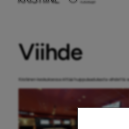
Aukioloajat
Viihde
Kristiinen keskuksessa riittää huippulaadukasta viihdettä se