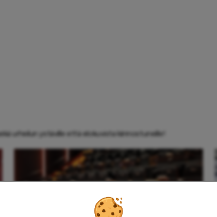
kä urheilun ystäville että elokuvista kiinnostuneille!