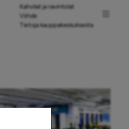
Kahvilat ja ravintolat
Viihde
Tietoja kauppakeskuksesta