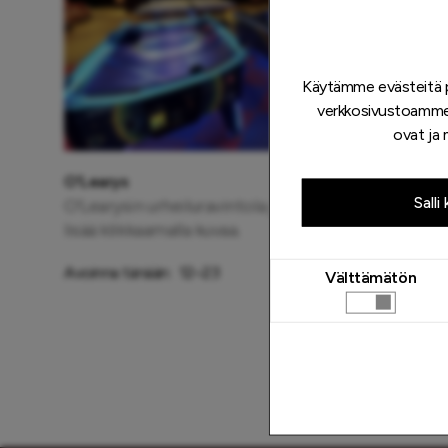
Käytämme evästeitä 
verkkosivustoamme 
ovat ja
O'Learys
Salli
O'Learysin urheiluravintola ja viihdekeskus. Katso
lisää klikkaamalla kuvaa.
Avoinna tänään:
12–23
Välttämätön