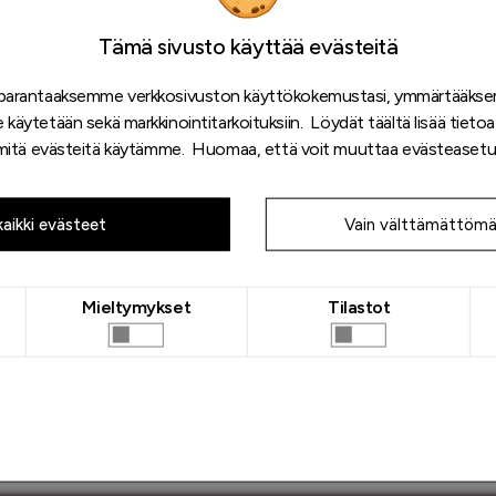
Tämä sivusto käyttää evästeitä
parantaaksemme verkkosivuston käyttökokemustasi, ymmärtääks
käytetään sekä markkinointitarkoituksiin. Löydät
täältä
lisää tietoa
 mitä evästeitä käytämme. Huomaa, että voit muuttaa evästeasetuks
Apollo Kino
 kaikki evästeet
Vain välttämättömä
Tule ja löydä Apollo Kinon ainutlaatuinen 44-
..
paikkainen elokuvaravintola!
Avoinna tänään:
10–21
Mieltymykset
Tilastot