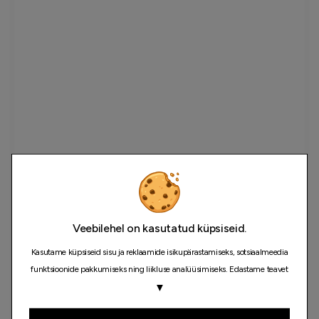
Veebilehel on kasutatud küpsiseid.
Kasutame küpsiseid sisu ja reklaamide isikupärastamiseks, sotsiaalmeedia
funktsioonide pakkumiseks ning liikluse analüüsimiseks. Edastame teavet
selle kohta, kuidas meie saiti kasutate, ka oma sotsiaalmeedia, reklaami- ja
▼
analüüsipartneritele, kes võivad seda kombineerida muu teabega, mida