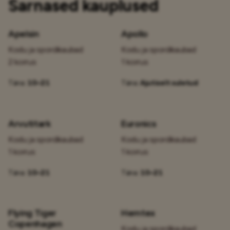
Sarnased kauplused
Apelsin
Apollo
Kodu ja spordikaubad
Kodu ja spordikaubad
2 korrus
1 korrus
Täna:
10–21
Täna:
Ajutiselt suletud
Arvutitark
Euronics
Kodu ja spordikaubad
Kodu ja spordikaubad
1 korrus
1 korrus
Täna:
10–21
Täna:
10–21
Flying Tiger
Hemtex
Copenhagen
Kodu ja spordikaubad