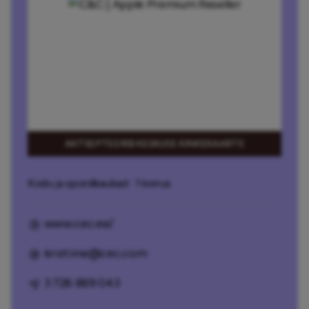
AKTSEPTEERIB KESKUSE KINKEKAARTE
Kodu ja spordikaubad
· 1 korrus
www.cec.ee/
kristiine@cec.com
3 726 869 043