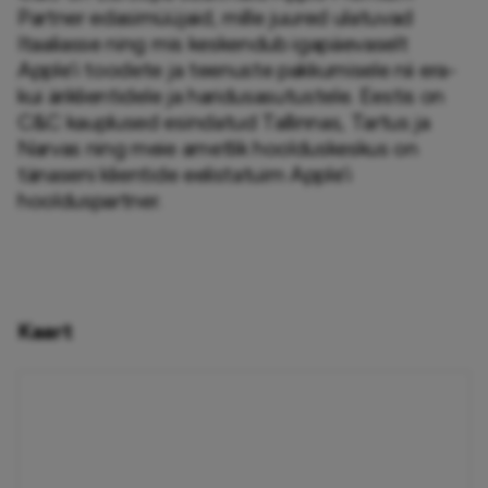
Partner edasimüüjaid, mille juured ulatuvad 
Itaaliasse ning mis keskendub igapäevaselt 
Apple’i toodete ja teenuste pakkumisele nii era- 
kui äriklientidele ja haridusasutustele. Eestis on 
C&C kauplused esindatud Tallinnas, Tartus ja 
Narvas ning meie ametlik hoolduskeskus on 
tänaseni klientide eelistatuim Apple’i 
hoolduspartner. 
Kaart