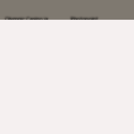
Olympic Casino ja
Photopoint
OlyBet Spordibaar
Kodu ja spordikaubad
Kodu ja spordikaubad
1 korrus
1 korrus
Täna:
10–21
Täna:
00 – 00
Rademar
Rahva Raamat SISU
Kodu ja spordikaubad
Kodu ja spordikaubad
2 korrus
1 korrus
Täna:
10–21
Täna:
10–21
Schbot Robotics
Sportland