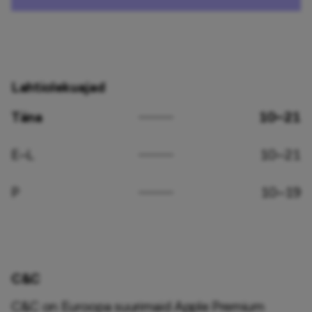
Lahtiolekuajad
Täna
10–21
E–L
10–21
P
10–19
C&C
C&C on Euroopa suurimaid Apple Premium 