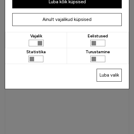
olete neile esitanud või mida nad on kogunud teiepoolse teenuste
Luba kõik küpsised
kasutamise käigus.
Ainult vajalikud küpsised
Vajalik
Eelistused
Statistika
Turustamine
Luba valik