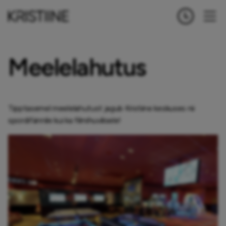
Meelelahutus
Tipptasemel meelelahutust jagub Kristiine keskuses nii
spordifännile kui ka filmihuvilisele!