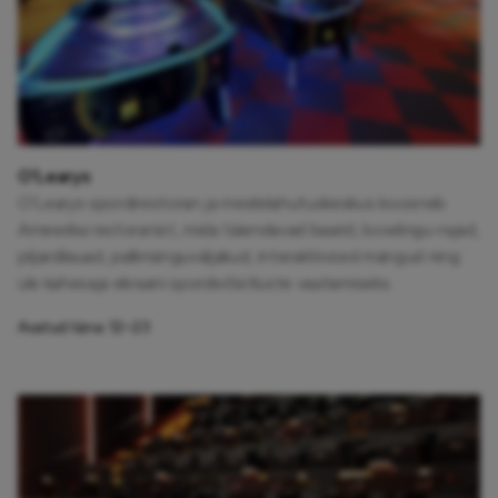
O'Learys
O’Learys spordirestoran ja meelelahutuskeskus koosneb
Ameerika restoranist, mida täiendavad baarid, bowlingu-rajad,
piljardilauad, pallimänguväljakud, interaktiivsed mängud ning
üle kahesaja ekraani spordivõistluste vaatamiseks.
Avatud täna:
12–23