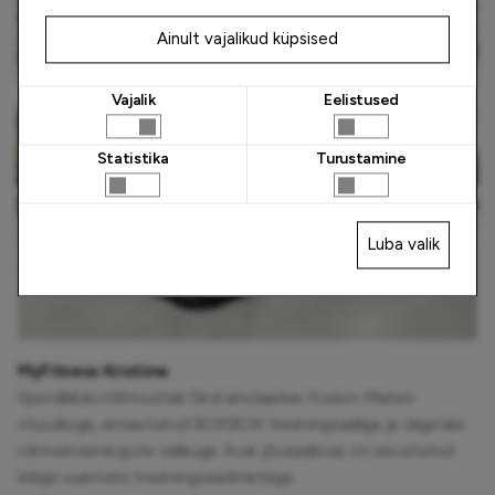
Ainult vajalikud küpsised
Vajalik
Eelistused
Statistika
Turustamine
Luba valik
MyFitness Kristiine
Spordiklubi rõõmustab Sind ainulaadse Fusion Pilates
stuudioga, armastatud BOXBOX treeningsaaliga ja väga laia
rühmatreeningute valikuga. Avar jõusaaliosa on sisustatud
kõige uuemate treeningseadmetega.