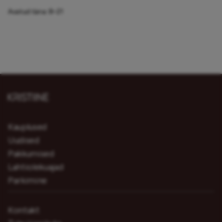
Avatud täna:
8–21
Kauplused
Uudised
Pakkumised
Lahtiolekuajad
Parkimine
Kontakt