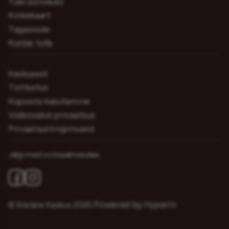
Tule üürnikuks
Kinkekaart
Tagasiside
Kuidas tulla
Keskusest
Toitlustus
Küpsiste kasutamine
Videovalve privaatsus
Privaatsustingimused
Jälgi meid sotsiaalmeedias
Powered by HyperIn
© Kristiine Keskus 2026