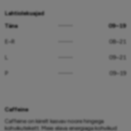
Lahtiolekuajad
Täna
09–19
E–R
08–21
L
09–21
P
09–19
Caffeine
Caffeine on kiirelt kasvav noore hingega 
kohvikutekett. Meie elava energiaga kohvikud 