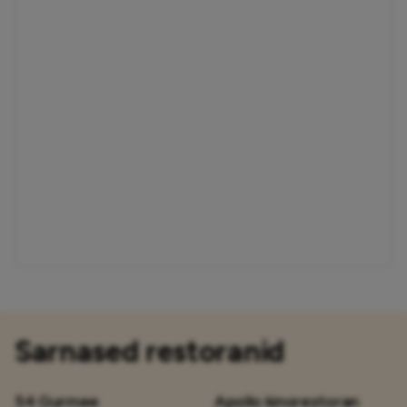
Sarnased restoranid
54 Gurmee
Apollo kinorestoran