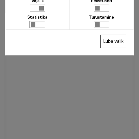
Vajalik
Eelistused
Statistika
Turustamine
Luba valik