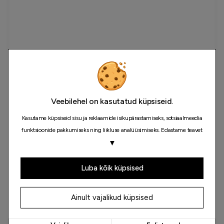
Veebilehel on kasutatud küpsiseid.
Kasutame küpsiseid sisu ja reklaamide isikupärastamiseks, sotsiaalmeedia
funktsioonide pakkumiseks ning liikluse analüüsimiseks. Edastame teavet
selle kohta, kuidas meie saiti kasutate, ka oma sotsiaalmeedia, reklaami- ja
▼
analüüsipartneritele, kes võivad seda kombineerida muu teabega, mida
olete neile esitanud või mida nad on kogunud teiepoolse teenuste
Luba kõik küpsised
kasutamise käigus.
Ainult vajalikud küpsised