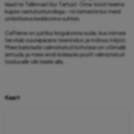
leiad nii Tallinnast kui Tartust. Oma tööd teeme 
küpse vastutustundega - nii inimeste kui meid 
ümbritseva keskkonna suhtes.

Caffeine on justkui kogukonna süda, kus inimesi 
tervitab suurepärane teenindus ja mõnus miljöö. 
Meie baristade valmistatud kohvisse on võimalik 
armuda ja meie endi kokkade poolt valmistatud 
toiduvalik viib keele alla.
Kaart