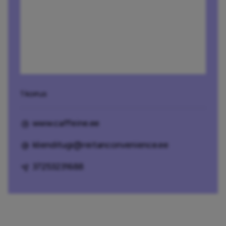
1 korrus
www.caffeine.ee
klienditugi@reitanconvenience.ee
37253231688