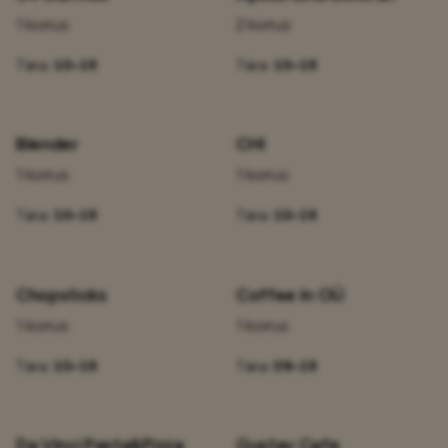
1 korrus
2 korrus
Täna:
10–19
Täna:
10–19
Blender
CHI
1 korrus
1 korrus
Täna:
10–19
Täna:
10–19
Chopsticks
Coffee In OÜ
1 korrus
1 korrus
Täna:
10–19
Täna:
09–19
Da Vinci Pasta&Pizza
Gustav Cafe