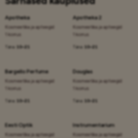
Sarnased kauplused
Apotheka
Apotheka 2
Kosmeetika ja apteegid
Kosmeetika ja apteegid
1 korrus
1 korrus
Täna:
10–21
Täna:
10–21
Bargello Perfume
Douglas
Kosmeetika ja apteegid
Kosmeetika ja apteegid
1 korrus
1 korrus
Täna:
10–21
Täna:
10–21
Eesti Optik
Instrumentarium
Kosmeetika ja apteegid
Kosmeetika ja apteegid