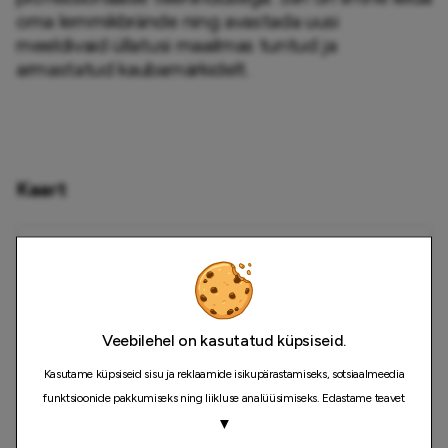
oma lemmikbrände ning avastada uusi 
meeldivaid üllatusi maailmas tuntud ja 
armastatud kaubamärkidelt.
Kaart
Veebilehel on kasutatud küpsiseid.
Kasutame küpsiseid sisu ja reklaamide isikupärastamiseks, sotsiaalmeedia
funktsioonide pakkumiseks ning liikluse analüüsimiseks. Edastame teavet
selle kohta, kuidas meie saiti kasutate, ka oma sotsiaalmeedia, reklaami- ja
▼
analüüsipartneritele, kes võivad seda kombineerida muu teabega, mida