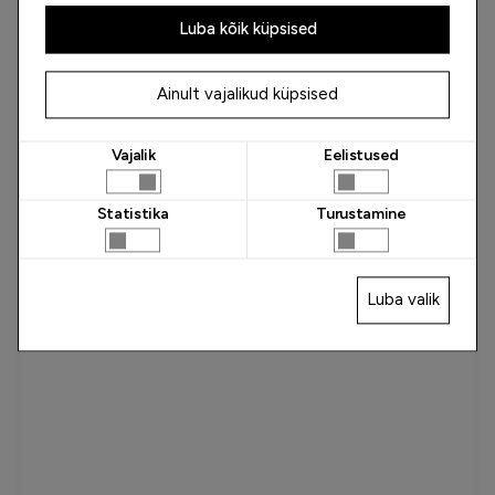
olete neile esitanud või mida nad on kogunud teiepoolse teenuste
Luba kõik küpsised
kasutamise käigus.
Ainult vajalikud küpsised
Vajalik
Eelistused
Statistika
Turustamine
Luba valik