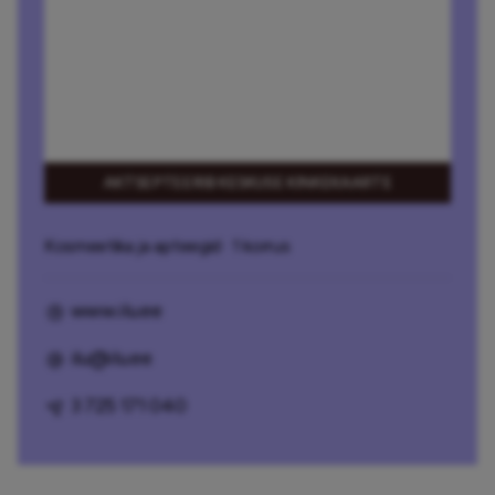
AKTSEPTEERIB KESKUSE KINKEKAARTE
Kosmeetika ja apteegid
· 1 korrus
www.ilu.ee
ilu@ilu.ee
3 725 171 040