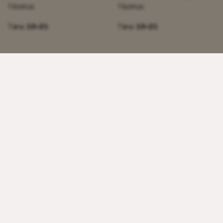
1 korrus
1 korrus
Täna:
10–21
Täna:
10–21
Macta Beauty
Pere Optika
Kosmeetika ja apteegid
Kosmeetika ja apteegid
1 korrus
1 korrus
Täna:
10–21
Täna:
10–21
ProOptika
The Body Shop
Kosmeetika ja apteegid
Kosmeetika ja apteegid
1 korrus
1 korrus
Täna:
10–21
Täna:
10–21