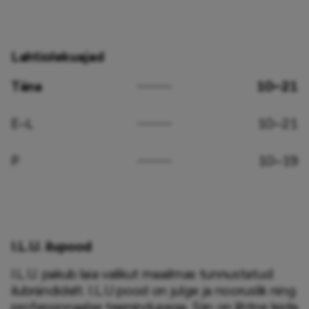
Lahtiolekuajad
Täna
10–21
E–L
10–21
P
10–19
I.L.U. ilupood
I.L.U. pakub laia valikut maailmas tunnustatud 
ilubrändidelt. I.L.U pood on julge ja nooruslik ning 
professionaalse teenindusega. Siin on lihtne leida 