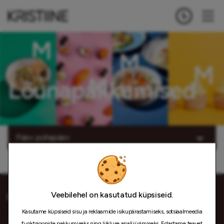
Lõunapakkumised
Päev: pühapäev
Veebilehel on kasutatud küpsiseid.
Kasutame küpsiseid sisu ja reklaamide isikupärastamiseks, sotsiaalmeedia
funktsioonide pakkumiseks ning liikluse analüüsimiseks. Edastame teavet