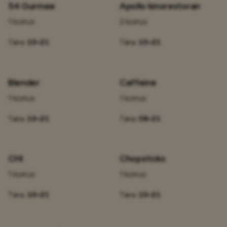
54 Gurmee
Apollo kinorestoran
1 korrus
2 korrus
Täna:
10–21
Täna:
10–21
Blender
Caffeine
1 korrus
1 korrus
Täna:
10–21
Täna:
08–21
CHI
Chopsticks
1 korrus
1 korrus
Täna:
10–21
Täna:
10–21