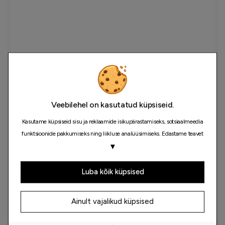
Veebilehel on kasutatud küpsiseid.
Kasutame küpsiseid sisu ja reklaamide isikupärastamiseks, sotsiaalmeedia
funktsioonide pakkumiseks ning liikluse analüüsimiseks. Edastame teavet
selle kohta, kuidas meie saiti kasutate, ka oma sotsiaalmeedia, reklaami- ja
▼
analüüsipartneritele, kes võivad seda kombineerida muu teabega, mida
olete neile esitanud või mida nad on kogunud teiepoolse teenuste
Luba kõik küpsised
kasutamise käigus.
Ainult vajalikud küpsised