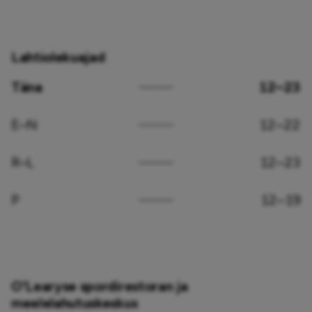
Lahtiolekuajad
Täna
12–23
E–N
12–22
R–L
12–23
P
12–19
O'Learyse spordirestoran ja
meelelahutuskeskus