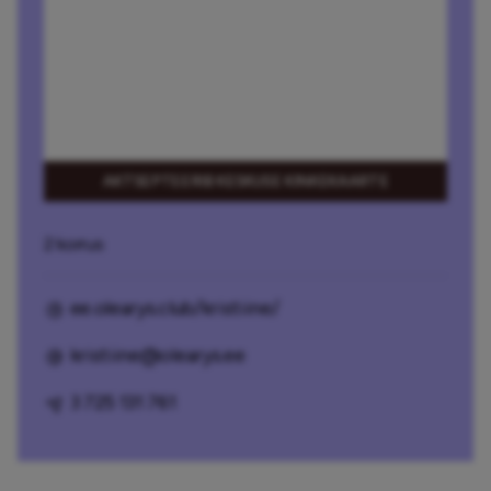
AKTSEPTEERIB KESKUSE KINKEKAARTE
2 korrus
ee.olearys.club/kristiine/
kristiine@olearys.ee
3 725 131 761