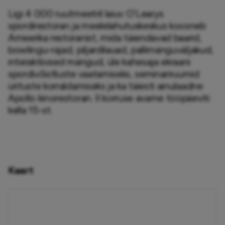
Ligi 4 000 ruutmeetril laiuv O’Learys 
spordirestoran ja meelelahutuskeskus koosneb 
Ameerika restoranist, mida täiendavad baarid, 
bowlingu-rajad, piljardilauad, pallimänguväljakud, 
interaktiivsed mängud, üle kahesaja ekraani 
spordivõistluste vaatamiseks, seminariruumid 
ürituste korraldamiseks ja ka täiesti ainulaadne 
Apollo kinorestoran. II korruse avame tööpäeviti 
kella 15-st.
Kaart