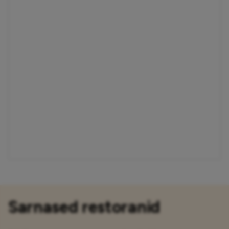
Sarnased restoranid