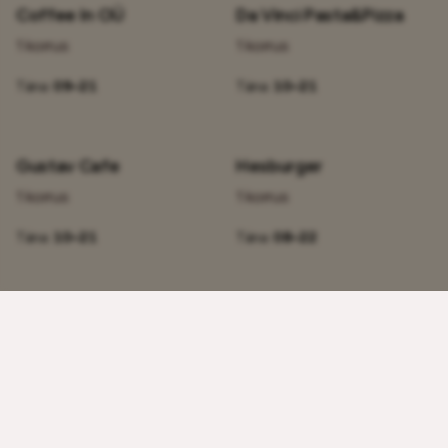
Coffee In OÜ
Da Vinci Pasta&Pizza
1 korrus
1 korrus
Täna:
09–21
Täna:
10–21
Gustav Cafe
Hesburger
1 korrus
1 korrus
Täna:
10–21
Täna:
08–22
HeseKebab
KFC
1 korrus
1 korrus
Täna:
10–22
Täna:
09 – 06