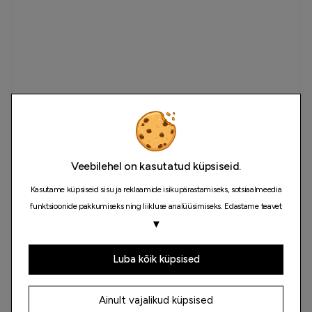
Veebilehel on kasutatud küpsiseid.
Kasutame küpsiseid sisu ja reklaamide isikupärastamiseks, sotsiaalmeedia
funktsioonide pakkumiseks ning liikluse analüüsimiseks. Edastame teavet
selle kohta, kuidas meie saiti kasutate, ka oma sotsiaalmeedia, reklaami- ja
▼
analüüsipartneritele, kes võivad seda kombineerida muu teabega, mida
olete neile esitanud või mida nad on kogunud teiepoolse teenuste
Luba kõik küpsised
kasutamise käigus.
Ainult vajalikud küpsised