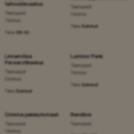
tehnoülevaatus
Teenused
Teenused
1 korrus
1 korrus
Täna:
Suletud
Täna:
09–15
Linnamõisa
Luminor Pank
Perearstikeskus
Teenused
Teenused
1 korrus
2 korrus
Täna:
Suletud
Täna:
Suletud
Omniva pakiautomaat
RendiIse
Teenused
Teenused
1 korrus