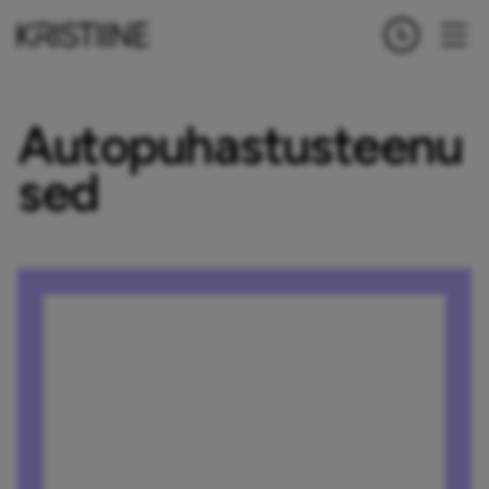
Autopuhastusteenu
sed