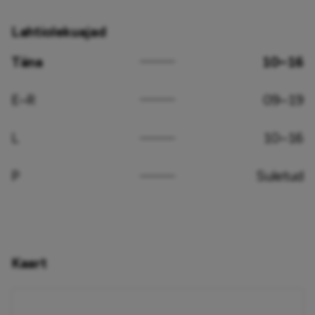
Lahtiolekuajad
Täna
10–16
E–R
09–19
L
10–16
P
Suletud
Kaart