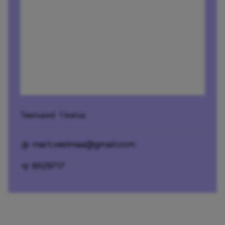
Teenused
· 1 korrus
mart.veelmaa@gmail.com
6529717