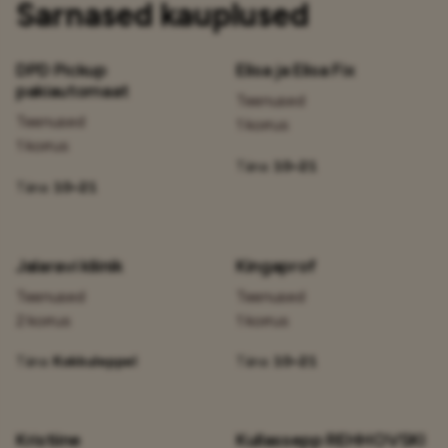
Sarnased kauplused
DPD Pickup
Elisa ja Elisa Fix
pakiautomaat
Teenused
Teenused
1 korrus
1 korrus
Täna:
10–21
Täna:
10–21
Jalaravi kliinik
Kingaprof
Teenused
Teenused
2 korrus
1 korrus
Täna:
Kokkuleppel
Täna:
10–21
Kristiine
Kullassepp REHHOVSKI