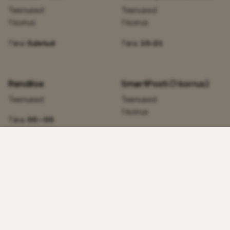
Teenused
Teenused
1 korrus
1 korrus
Täna:
Suletud
Täna:
10–21
RendiIse
SmartPosti (1 korrus)
Teenused
Teenused
1 korrus
Täna:
00 – 00
Täna:
10–21
SmartPosti (2 korrus)
T-shirt Store
Teenused
Teenused
2 korrus
1 korrus
Täna:
10–21
Täna:
10–21