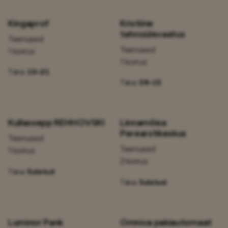
Kingaprof
Kristiine
tehnoülevaatus
Teenused
Teenused
1 korrus
1 korrus
Täna:
10–21
Täna:
09–15
Kullassepp REHHOVSKI
Linnamõisa
Perearstikeskus
Teenused
Teenused
1 korrus
2 korrus
Täna:
Suletud
Täna:
Suletud
Luminor Pank
Omniva pakiautomaat