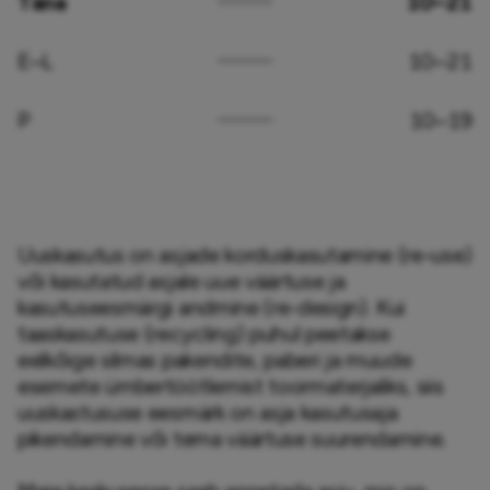
Täna
10–21
E–L
10–21
P
10–19
Uuskasutus on asjade korduskasutamine (re-use) 
või kasutatud asjale uue väärtuse ja 
kasutuseesmärgi andmine (re-design). Kui 
taaskasutuse (recycling) puhul peetakse 
eelkõige silmas pakendite, paberi ja muude 
esemete ümbertöötlemist toormaterjaliks, siis 
uuskastususe eesmärk on asja kasutusaja 
pikendamine või tema väärtuse suurendamine.
