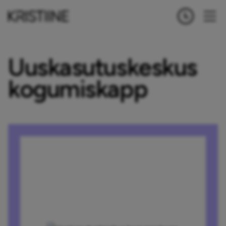
Uuskasutuskeskus
kogumiskapp