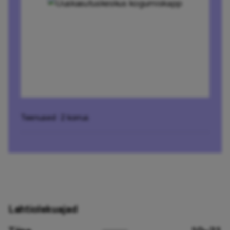
Teenused
· 2 korrus
Lahtiolekuajad