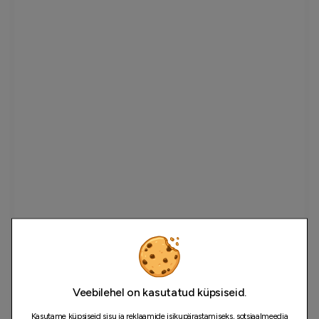
Veebilehel on kasutatud küpsiseid.
Kasutame küpsiseid sisu ja reklaamide isikupärastamiseks, sotsiaalmeedia