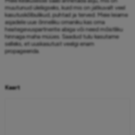
Meie keskusesse saab annetada asju, mis on 
muutunud üleliigseks, kuid mis on jätkuvalt veel 
kasutuskõlbulikud, puhtad ja terved. Meie leiame 
asjadele uue õnneliku omaniku kas oma 
heategevuspartnerite abiga või need mõistliku 
hinnaga maha müües. Saadud tulu kasutame 
selleks, et uuskasutust veelgi enam 
propageerida.
Kaart