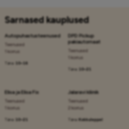
Sarnased kauplused
Autopuhastusteenused
DPD Pickup
pakiautomaat
Teenused
Teenused
1 korrus
1 korrus
Täna:
10–16
Täna:
10–21
Elisa ja Elisa Fix
Jalaravi kliinik
Teenused
Teenused
1 korrus
2 korrus
Täna:
10–21
Täna:
Kokkuleppel