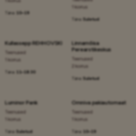
1 korrus
1 korrus
Täna:
10–19
Täna:
Suletud
Kullassepp REHHOVSKI
Linnamõisa
Perearstikeskus
Teenused
Teenused
1 korrus
2 korrus
Täna:
11–18:30
Täna:
Suletud
Luminor Pank
Omniva pakiautomaat
Teenused
Teenused
1 korrus
1 korrus
Täna:
Suletud
Täna:
10–19