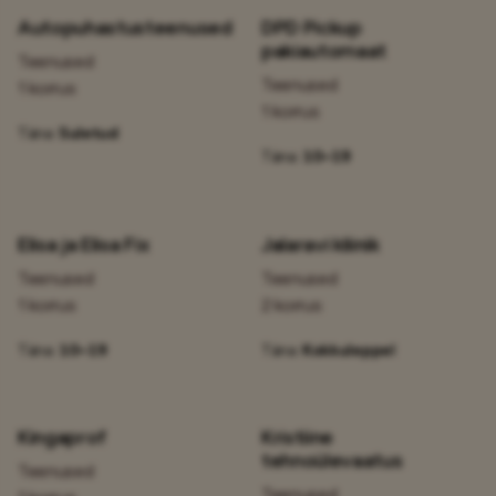
Autopuhastusteenused
DPD Pickup
pakiautomaat
Teenused
Teenused
1 korrus
1 korrus
Täna:
Suletud
Täna:
10–19
Elisa ja Elisa Fix
Jalaravi kliinik
Teenused
Teenused
1 korrus
2 korrus
Täna:
10–19
Täna:
Kokkuleppel
Kingaprof
Kristiine
tehnoülevaatus
Teenused
Teenused