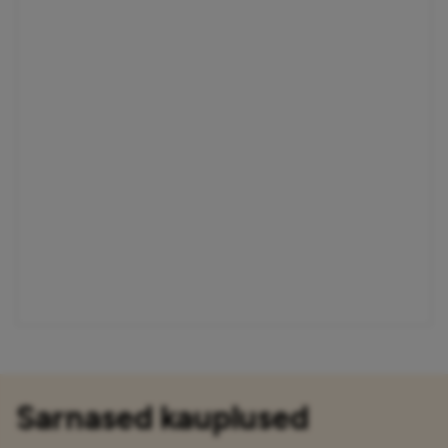
Sarnased kauplused