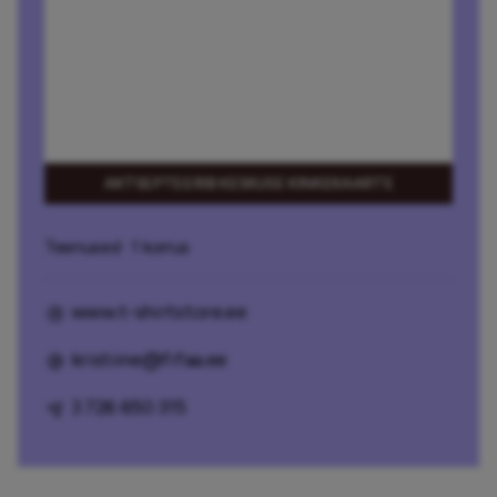
AKTSEPTEERIB KESKUSE KINKEKAARTE
Teenused
· 1 korrus
www.t-shirtstore.ee
kristiine@fifaa.ee
3 726 650 315