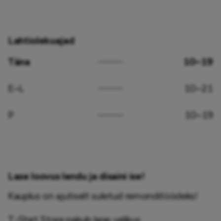
Lahtiolekuajad
Täna
10–19
E–L
10–21
P
10–19
Lase loovus lendu ja disaini ise!
Kauplus on ajutiselt suletud remonditöödeks!

T-Shirt Store pakub laias valikus 