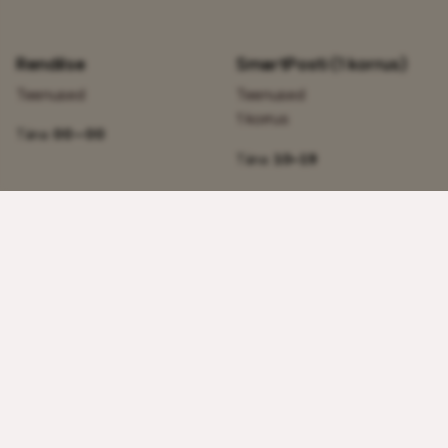
RendiIse
SmartPosti (1 korrus)
Teenused
Teenused
1 korrus
Täna:
00 – 00
Täna:
10–19
SmartPosti (2 korrus)
Tavid
Teenused
Teenused
2 korrus
1 korrus
Täna:
10–19
Täna:
Suletud
Tele2
Telia esindus
Teenused
Teenused