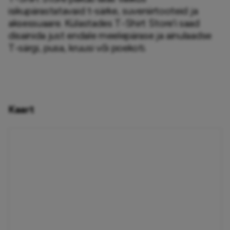
isikupärastatavaid t-särke, suveniirtooteid ja 
aksessuaare. Külastades T-Shirt Store'i saad 
disainida just endale meelepärase ja ainulaadse 
T-särgi, pusa, kruusi või poekoti. 
Kaart