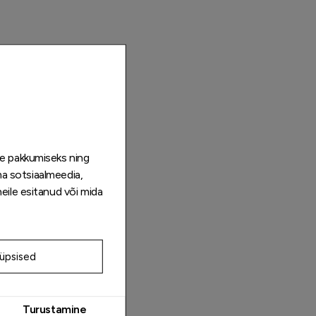
de pakkumiseks ning
ma sotsiaalmeedia,
eile esitanud või mida
küpsised
Turustamine