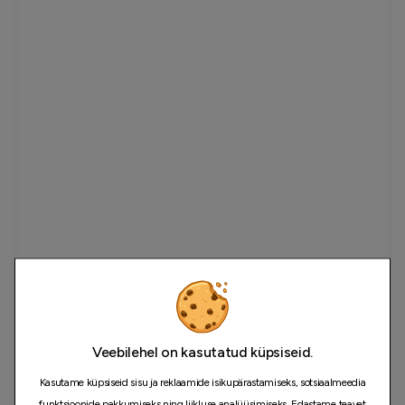
Veebilehel on kasutatud küpsiseid.
Kasutame küpsiseid sisu ja reklaamide isikupärastamiseks, sotsiaalmeedia
funktsioonide pakkumiseks ning liikluse analüüsimiseks. Edastame teavet