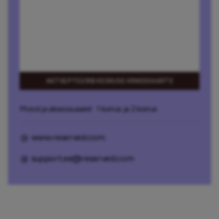
AKTSEPTEERIB KESKUSE KINKEKAARTE
Mood ja aksessuaarid
· 1 korrus ja 2 korrus
www.reserved.com
support.ee@reserved.com