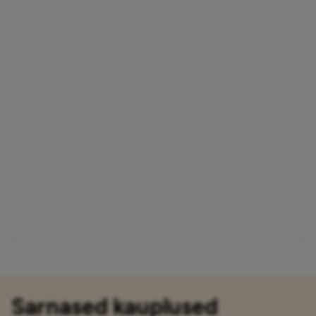
Sarnased kauplused