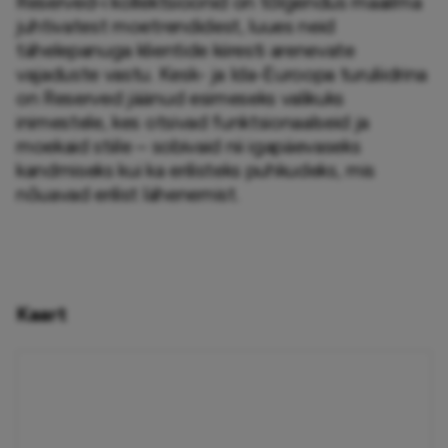
Reserved-i kollektsioonid on tõlgendus maailma 
juhtivatest moetrendidest, luues neid 
tähelepanuga klientide kiiresti arenevate 
vajaduste vastu. Kesk- ja Ida-Euroopa turuliidrina 
on Reserved jäänud esimeseks valikuks 
inimestele, kes otsivad funktsionaalseid ja 
moekaid stiile – sobivaid nii igapäevaseks 
kandmiseks kui ka erilisteks puhkudeks, mis 
nõuavad erilist lähenemist.
Kaart