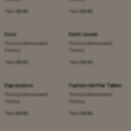
Täna:
10–21
Täna:
10–21
Ecco
Eesti Juveel
Mood ja aksessuaarid
Mood ja aksessuaarid
2 korrus
1 korrus
Täna:
10–21
Täna:
10–21
Expressions
Fashion del Mar Tallinn
Mood ja aksessuaarid
Mood ja aksessuaarid
1 korrus
2 korrus
Täna:
10–21
Täna:
10–21