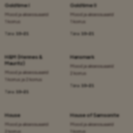
Goldtime I
Goldtime II
Mood ja aksessuaarid
Mood ja aksessuaarid
1 korrus
1 korrus
Täna:
10–21
Täna:
10–21
H&M (Hennes &
Hansmark
Mauritz)
Mood ja aksessuaarid
Mood ja aksessuaarid
2 korrus
1 korrus ja 2 korrus
Täna:
10–21
Täna:
10–21
House
House of Samsonite
Mood ja aksessuaarid
Mood ja aksessuaarid
2 korrus
1 korrus