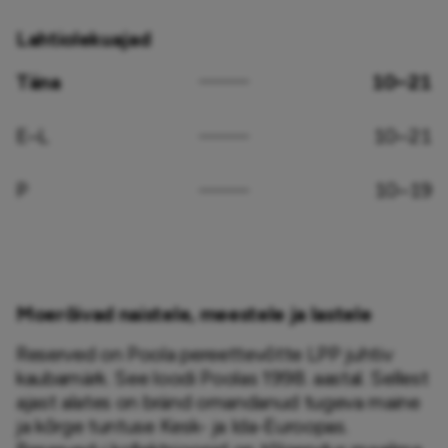
Lahtiolekuajad
Täna
10–21
E–L
10–21
P
10–19
Moerõivad naistele, meestele ja lastele
Reserved on Poola pereettevõtte LPP juhtiv 
kaubamärk. See loodi Poolas 1998. aastal. Sellest 
ajast alates on bränd omandanud tugeva maine 
ja kõrge tuntuse Kesk- ja Ida-Euroopas. 