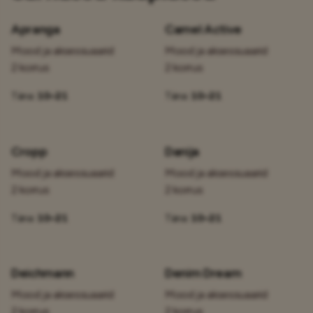
Apranga
Camel Active
Mood ja aksessuaarid
Mood ja aksessuaarid
2 korrus
2 korrus
Täna:
10–21
Täna:
10–21
Cropp
Danija
Mood ja aksessuaarid
Mood ja aksessuaarid
2 korrus
2 korrus
Täna:
10–21
Täna:
10–21
Deichmann
Denim Dream
Mood ja aksessuaarid
Mood ja aksessuaarid
2 korrus
2 korrus