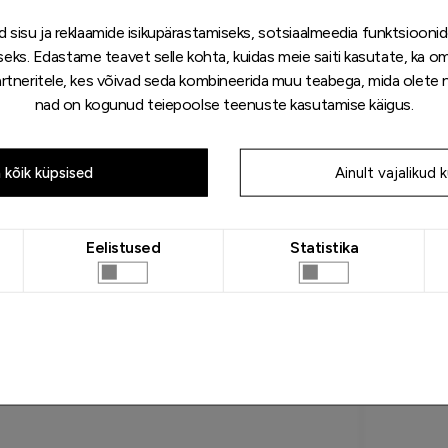
 sisu ja reklaamide isikupärastamiseks, sotsiaalmeedia funktsiooni
miseks. Edastame teavet selle kohta, kuidas meie saiti kasutate, ka o
partneritele, kes võivad seda kombineerida muu teabega, mida olete n
nad on kogunud teiepoolse teenuste kasutamise käigus.
 kõik küpsised
Ainult vajalikud 
Eelistused
Statistika