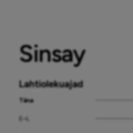
Sinsay
Lahtiolekuajad
Täna
E–L