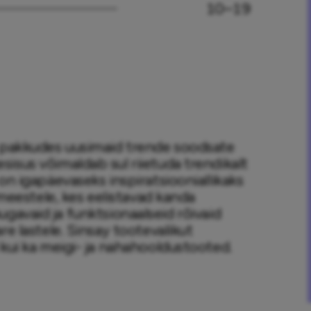
10–19
, pakkudes uusimaid trende soodsate 
isus võimaldab sul riietuda trendikalt 
on igapäevaseks inspiratsiooniallikaks 
 meestele, kes eelistavad kanda 
 mugavaid ja funktsionaalseid rõivaid 
e lastele. Sinsay tootevalikut 
 kui ka meigi- ja nahahooldustooted.