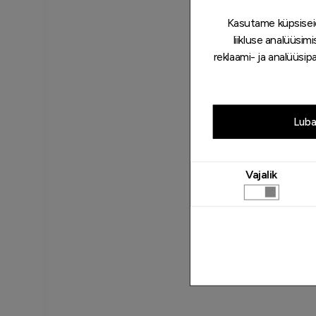
Kasutame küpsiseid
liikluse analüüsi
reklaami- ja analüüsi
Luba
Vajalik