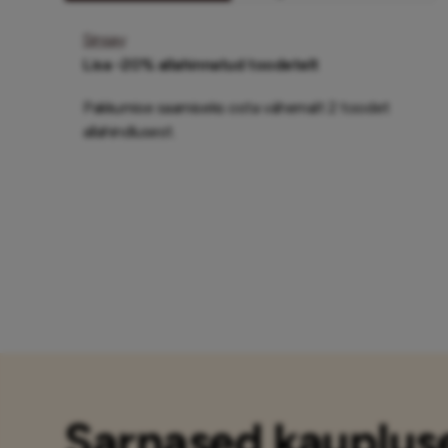
Sinsay
Lisa -20% allahinnatud toodetelt
Pakkumise saamiseks osta vähemalt 2 toodet
allahindlusest.
Sarnased kauplus