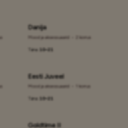
Danija
us
Mood ja aksessuaarid
•
2 korrus
Täna:
10–21
Eesti Juveel
us
Mood ja aksessuaarid
•
1 korrus
Täna:
10–21
Goldtime II