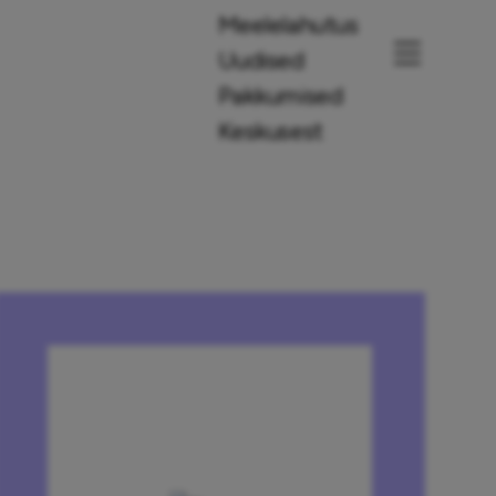
Meelelahutus
Uudised
Pakkumised
Keskusest