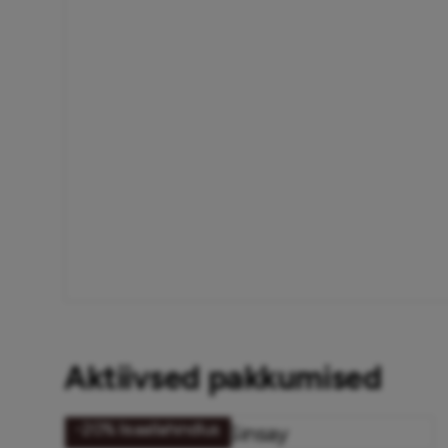
Aktiivsed pakkumised
-20% lisaallahindlus