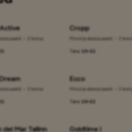
Active
Cropp
sessuaarid
•
2 korrus
Mood ja aksessuaarid
•
2 korr
21
Täna:
10–21
 Dream
Ecco
sessuaarid
•
2 korrus
Mood ja aksessuaarid
•
2 korr
21
Täna:
10–21
 del Mar Tallinn
Goldtime I