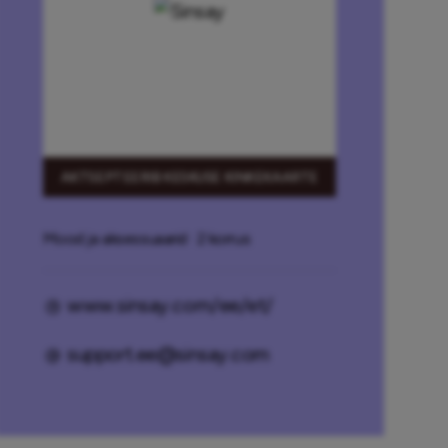
AKTSEPTEERIB KESKUSE KINKEKAARTE
Mood ja aksessuaarid
· 2 korrus
www.sinsay.com/ee/et/
support.ee@sinsay.com