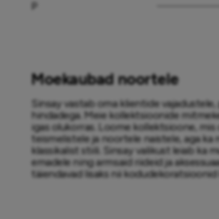
P
Moekaubad noortele
Sinsay vastab oma klientide vajadustele
hindadega. Meie kollektsioonide mitmekes
igas olukorras. Loome kollektsioone, mis 
teismelistele ja noortele naistele, aga ka
klassikalist stiili. Sinsay valikust leiab ka
emadele ning armsaid riideid ja aksessuaar
täiendavad lisaks nii kodudekoratsioonid