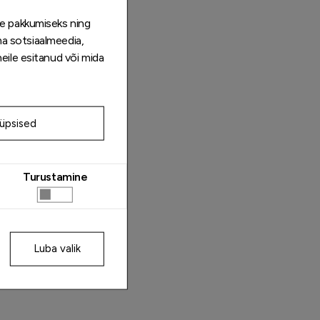
de pakkumiseks ning
ma sotsiaalmeedia,
eile esitanud või mida
küpsised
Turustamine
Luba valik