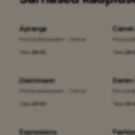
Apranga
Camel 
Mood ja aksessuaarid
•
2 korrus
Mood ja ak
Täna:
10–21
Täna:
10–
Deichmann
Denim
Mood ja aksessuaarid
•
2 korrus
Mood ja ak
Täna:
10–21
Täna:
10–
Expressions
Fashion