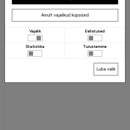
kasutamise käigus.
Ainult vajalikud küpsised
Vajalik
Eelistused
Statistika
Turustamine
Luba valik